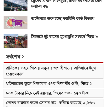
ট্রেনের ৪ বগি লাইনচ্যুত, ঢাকা-ময়মনসিংহ রেল
চলাচল বন্ধ
অক্টোবরে শুরু হচ্ছে ফ্যামিলি কার্ড বিতরণ
সিলেটে দুই বাসের মুখোমুখি সংঘর্ষে নিহত ৮
সর্বশেষ >
রাসিকের সহযোগিতায় সবুজ রাজশাহী গড়ার অভিযানে ইয়ুথ
চেঞ্জমেকার্স
থাইল্যান্ডের স্কুলে শিক্ষকের ওপর শিক্ষার্থীর গুলি, নিহত ২
২০০ টাকার নিচে নেই ব্রয়লার, ডিমের ডজন ১৫০ টাকা
দেশের বাজারে কমল সোনার দাম, ভরিতে কমেছে ৩,২৬৬