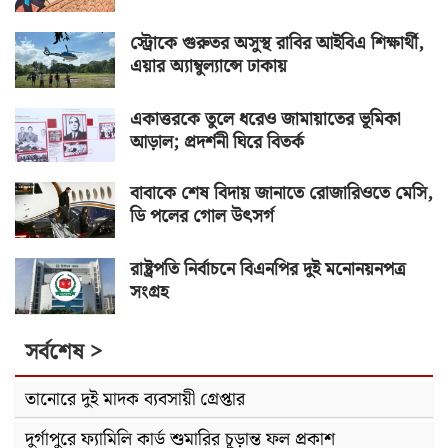
স্ট্রোকে গুরুতর অসুস্থ রাবির আইবিএ শিক্ষার্থী,
এয়ার অ্যাম্বুল্যান্সে ঢাকায়
একাত্তরকে তুলে ধরেও জামায়াতের ভূমিকা
আড়াল; প্রদর্শনী ঘিরে বিতর্ক
বাবাকে শেষ বিদায় জানাতে রোজারিওতে মেসি,
ডি পলের গোল উৎসর্গ
রাষ্ট্রপতি নির্বাচনে বিএনপির দুই মনোনয়নপত্র
সংগ্রহ
সর্বশেষ >
তানোরে দুই মাদক ব্যবসায়ী গ্রেপ্তার
দুর্গাপুরে ফ্যামিলি কার্ড শুমারির চূড়ান্ত ফল প্রকাশ