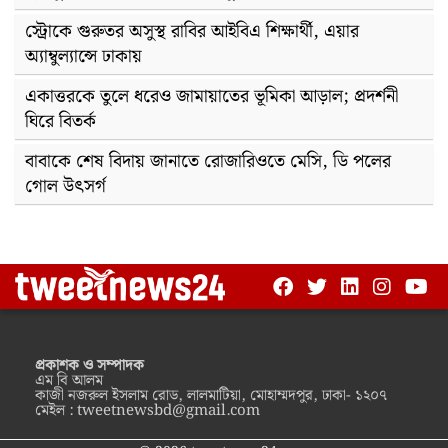
স্ট্রোকে গুরুতর অসুস্থ রাবির আইবিএ শিক্ষার্থী, এয়ার
অ্যাম্বুল্যান্সে ঢাকায়
একাত্তরকে তুলে ধরেও জামায়াতের ভূমিকা আড়াল; প্রদর্শনী
ঘিরে বিতর্ক
বাবাকে শেষ বিদায় জানাতে রোজারিওতে মেসি, ডি পলের
গোল উৎসর্গ
প্রকাশক ও সম্পাদক
এম বি আলম
কাজী নজরুল ইসলাম রোড, লালমাটিয়া, মোহাম্মদপুর, ঢাকা- ১২০৭
মেইল :
tweetnewsbd@gmail.com