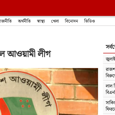
াজনীতি
অর্থনীতি
স্বাস্থ্য
খেলা
বিনোদন
ভিডিও
সর্ব
জানাল আওয়ামী লীগ
জুলাই
রাজশ
বিরুদ
লাল 
বিএন
সাকি
ফিরলে