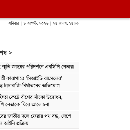
শনিবার | ৮ আগস্ট, ২০২৬ | ২৪ শ্রাবণ, ১৪৩৩
শেষ >
 স্মৃতি জাদুঘর পরিদর্শনে এনসিপি নেতারা
াহী কারাগারে ‘সিআইডি রাসেলের’
্ধে চাঁদাবাজি-নির্যাতনের অভিযোগ
ফিতা কেটে বাঁশের সাঁকো উদ্বোধন,
পি নেতাকে ঘিরে আলোচনা
বের জাতীয় দলে ফেরার পথ বন্ধ, দেশে
 আইনি প্রক্রিয়া