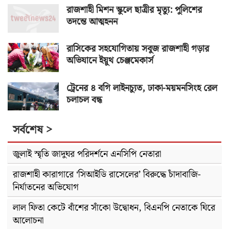
রাজশাহী মিশন স্কুলে ছাত্রীর মৃত্যু: পুলিশের
তদন্তে আত্মহনন
রাসিকের সহযোগিতায় সবুজ রাজশাহী গড়ার
অভিযানে ইয়ুথ চেঞ্জমেকার্স
ট্রেনের ৪ বগি লাইনচ্যুত, ঢাকা-ময়মনসিংহ রেল
চলাচল বন্ধ
সর্বশেষ >
জুলাই স্মৃতি জাদুঘর পরিদর্শনে এনসিপি নেতারা
রাজশাহী কারাগারে ‘সিআইডি রাসেলের’ বিরুদ্ধে চাঁদাবাজি-
নির্যাতনের অভিযোগ
লাল ফিতা কেটে বাঁশের সাঁকো উদ্বোধন, বিএনপি নেতাকে ঘিরে
আলোচনা