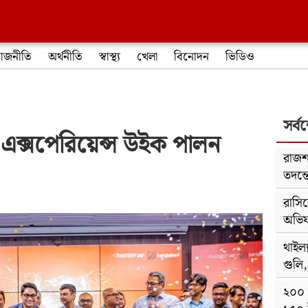
াজনীতি
অর্থনীতি
স্বাস্থ্য
খেলা
বিনোদন
ভিডিও
সর্ব
র এক্সপেরিয়েন্স উইক পালন
রাজশা
তদন্ত
রাসি
অভিযা
থাইল্
গুলি
২০০ 