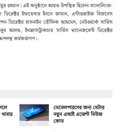
তাইমুর রহমান। এই অনুষ্ঠানে আরও উপস্থিত ছিলেন বাংলালিংক-
্ভিস ডিরেক্টর ইফতেখার ইবনে জামান, এন্টারপ্রাইজ বিজনেস
রমেশন ডিরেক্টর হাসনাইন তৌফিক আহমেদ, নেটওয়ার্ক সার্ভিস
বুব আলম, ইনফ্রাসট্রাকচার সার্ভিস ম্যানেজমেন্ট ডিরেক্টর
চপদস্থ কর্মকর্তাগণ।
আসলে
ডেভেলপারদের জন্য মেটার
 খাবার
নতুন এআই এজেন্ট মিউজ
কোড